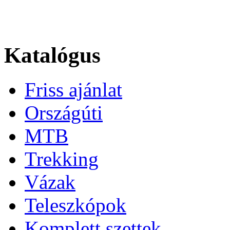
Katalógus
Friss ajánlat
Országúti
MTB
Trekking
Vázak
Teleszkópok
Komplett szettek